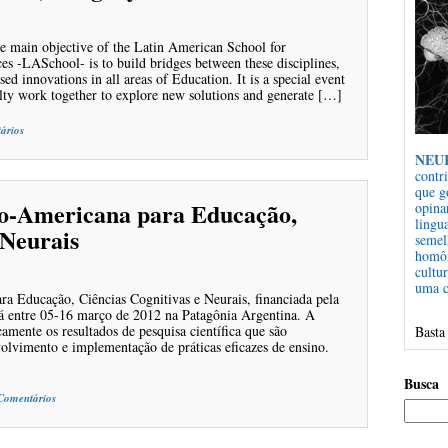
e main objective of the Latin American School for
s -LASchool- is to build bridges between these disciplines,
ed innovations in all areas of Education. It is a special event
ulty work together to explore new solutions and generate […]
ários
NEU
contr
que g
no-Americana para Educação,
opina
ling
 Neurais
semel
homôn
cultu
uma c
a Educação, Ciências Cognitivas e Neurais, financiada pela
 entre 05-16 março de 2012 na Patagônia Argentina. A
camente os resultados de pesquisa científica que são
Basta
volvimento e implementação de práticas eficazes de ensino.
Busca
Comentários