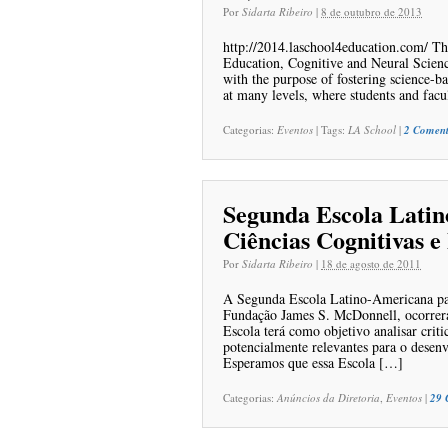
Por
Sidarta Ribeiro
|
8 de outubro de 2013
http://2014.laschool4education.com/ Th
Education, Cognitive and Neural Science
with the purpose of fostering science-bas
at many levels, where students and fac
Categorias:
Eventos
|
Tags:
LA School
|
2 Coment
Segunda Escola Lati
Ciências Cognitivas e
Por
Sidarta Ribeiro
|
18 de agosto de 2011
A Segunda Escola Latino-Americana par
Fundação James S. McDonnell, ocorrerá
Escola terá como objetivo analisar criti
potencialmente relevantes para o desen
Esperamos que essa Escola […]
Categorias:
Anúncios da Diretoria
,
Eventos
|
29 