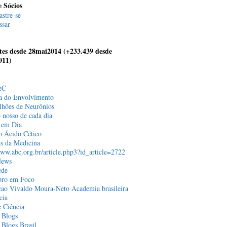
 Sócios
astre-se
ssar
ntes desde 28mai2014 (+233.439 desde
011)
eC
a do Envolvimento
lhões de Neurônios
 nosso de cada dia
 em Dia
o Ácido Cético
as da Medicina
www.abc.org.br/article.php3?id_article=2722
News
ede
bro em Foco
ao Vivaldo Moura-Neto Academia brasileira
cia
 Ciência
 Blogs
 Blogs Brasil