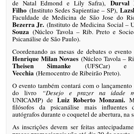
Durval 
de Natal Edmond e Lily Safra),
Filho
Lazs
(Instituto Sedes Sapientiae – SP),
Faculdade de Medicina de São Jose do Ri
Bezerra Jr.
(Instituto de Medicina Social –
Souza
(Núcleo Tavola – Rib. Preto e Socied
Psicanálise de São Paulo).
Coordenando as mesas de debates o event
Henrique Milan Novaes
(Núcleo Tavola – Ri
Theisen Simanke
(UFSCar)
Vecchia
(Hemocentro de Ribeirão Preto).
O evento também contará com o lançamento 
do livro
“
Desejo e prazer na idade m
Luiz Roberto Monzani.
UNICAMP) de
M
filósofos da psicanálise mais influentes
autógrafos durante o coquetel de abertura, na s
As inscrições devem ser feitas antecipadamen
preços promocionais vão até dia 20 de agosto.