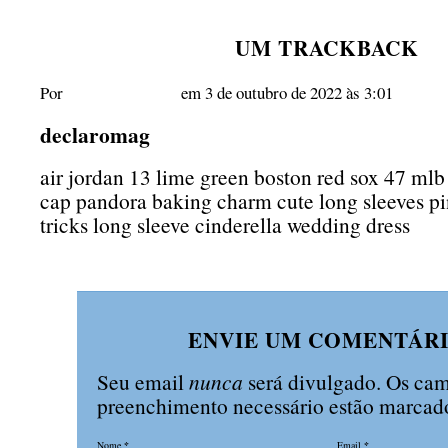
UM
TRACKBACK
declaromag
Por
em 3 de outubro de 2022 às 3:01
declaromag
air jordan 13 lime green boston red sox 47 mlb
cap pandora baking charm cute long sleeves pi
tricks long sleeve cinderella wedding dress
ENVIE UM COMENTÁR
Seu email
nunca
será divulgado. Os ca
preenchimento necessário estão marc
Nome
*
Email
*