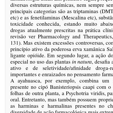
diversas estruturas químicas, nem sempre se
principais categorias são as triptaminas (DMT
etc) e as fenetilaminas (Mescalina etc), subs
toxicidade conhecida, estando muito abai
drogas atualmente prescritas na prática clín
revisão ver Pharmacology and Therapeutics
131). Mas existem excessões controversas, co
princípio ativo da poderosa erva xamânica Sa
ligante opióide. Em segundo lugar, a ação do
especial no uso das plantas
in natura
, desafia 
ativo e de seletividade/afinidade droga-r
importantes e enraizados no pensamento farma
A ayahuasca, por exemplo, combina um 
presente no cipó Banisteriopsis caapi com 
folhas de outra planta, a Psychotria viridis, pa
oral. Entretanto, mas também possuem propri
as harminas e harmalinas presentes no c
diversidade de ação farmacológica mais extre