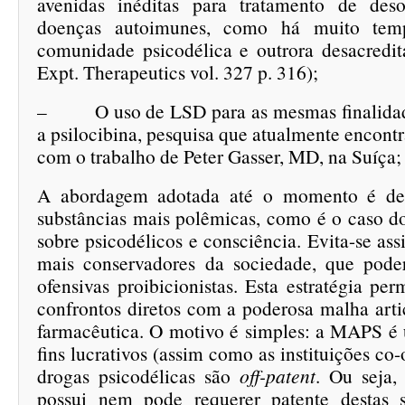
avenidas inéditas para tratamento de deso
doenças autoimunes, como há muito tem
comunidade psicodélica e outrora desacredit
Expt. Therapeutics vol. 327 p. 316);
– O uso de LSD para as mesmas finalidade
a psilocibina, pesquisa que atualmente encontr
com o trabalho de Peter Gasser, MD, na Suíça;
A abordagem adotada até o momento é de 
substâncias mais polêmicas, como é o caso d
sobre psicodélicos e consciência. Evita-se ass
mais conservadores da sociedade, que pode
ofensivas proibicionistas. Esta estratégia pe
confrontos diretos com a poderosa malha arti
farmacêutica. O motivo é simples: a MAPS 
fins lucrativos (assim como as instituições co
drogas psicodélicas são
off-patent
. Ou seja
possui nem pode requerer patente destas s