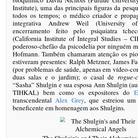
Institute), uma das principais figuras da pesq
todos os tempos; o médico criador e propa
integrativa Andrew Weil (University 
encerramento feito pelo psiquiatra tche
(California Institute of Integral Studies – 
poderoso-chefão da psicodelia por ninguém m
Hofmann. Também chamaram atenção os pion
estiveram presentes: Ralph Metzner, James 
(por problemas de saúde, apenas em vídeo-con
duas salas e o jardim); o casal de
rogue-c
“Sasha” Shulgin e sua esposa Ann Shulgin (a
TIHKAL) bem como os expositores do
E
transcendental
Alex Grey
, que estreiou um
beneficente em homenagem aos Shulgins.
The Shulgin's and Their Alchemica