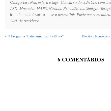
Categorias:
Neurosfera
e tags:
Concurso do coNeCte
,
conscie
LSD
,
Maconha
,
MAPS
,
Nichols
,
Psicodélicos
,
Shulgin
,
Terapi
à sua lista de favoritos, use o
permalink
.
Envie um comentári
URL de trackback
.
«
O Programa “Latin American Felllows”
Direito e Neurociênc
6
COMENTÁRIOS