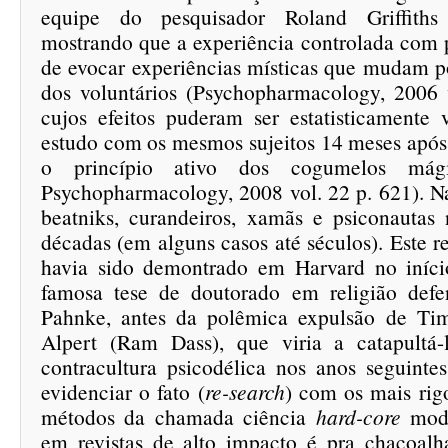
equipe do pesquisador Roland Griffiths
mostrando que a experiência controlada com p
de evocar experiências místicas que mudam p
dos voluntários (Psychopharmacology, 2006 
cujos efeitos puderam ser estatisticamente
estudo com os mesmos sujeitos 14 meses após
o princípio ativo dos cogumelos mági
Psychopharmacology, 2008 vol. 22 p. 621). Na
beatniks, curandeiros, xamãs e psiconauta
décadas (em alguns casos até séculos). Este 
havia sido demontrado em Harvard no iníci
famosa tese de doutorado em religião defe
Pahnke, antes da polêmica expulsão de Ti
Alpert (Ram Dass), que viria a catapultá
contracultura psicodélica nos anos seguintes
evidenciar o fato (
re-search
) com os mais rigo
métodos da chamada ciência
hard-core
mode
em revistas de alto impacto é pra chacoal