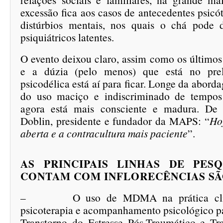
excessão fica aos casos de antecedentes psicó
distúrbios mentais, nos quais o chá pode 
psiquiátricos latentes.
O evento deixou claro, assim como os últimos
e a dúzia (pelo menos) que está no prel
psicodélica está aí para ficar. Longe da abor
do uso maciço e indiscriminado de tempos 
agora está mais consciente e madura. De
Doblin, presidente e fundador da MAPS: “
Ho
aberta e a contracultura mais paciente
”.
AS PRINCIPAIS LINHAS DE PES
CONTAM COM INFLORECÊNCIAS SÃ
– O uso de MDMA na prática clínic
psicoterapia e acompanhamento psicológico pa
Transtorno do Estresse Pós-Traumático e Tr