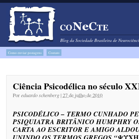
Blog da Sociedade Brasileira de Neurociên
Como enviar postagens
Contato
Ciência Psicodélica no século XX
Por
eduardo schenberg
|
27 de julho de 2010
PSICODÉLICO – TERMO CUNHADO P
PSIQUIATRA BRITÂNICO HUMPHRY 
CARTA AO ESCRITOR E AMIGO ALDO
ΨΥΧΉ”
UNINDO OS TERMOS GREGOS “