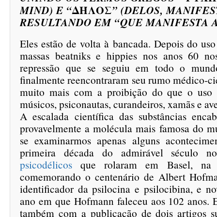
ΔΉΛΟΣ
MIND) E “
” (DELOS, MANIFES
RESULTANDO EM “QUE MANIFESTA 
Eles estão de volta à bancada. Depois do uso
massas beatniks e hippies nos anos 60 n
repressão que se seguiu em todo o mundo
finalmente reencontraram seu rumo médico-cie
muito mais com a proibição do que o uso il
músicos, psiconautas, curandeiros, xamãs e ave
A escalada científica das substâncias enc
provavelmente a molécula mais famosa do mu
se examinarmos apenas alguns acontecime
primeira década do admirável século 
psicodélicos
que rolaram em Basel, na 
comemorando o centenário de Albert Hofm
identificador da psilocina e psilocibina, e 
ano em que Hofmann faleceu aos 102 anos. E
também com a publicação de dois artigos s