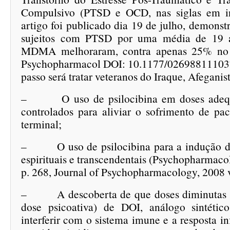
Compulsivo (PTSD e OCD, nas siglas em in
artigo foi publicado dia 19 de julho, demons
sujeitos com PTSD por uma média de 19 a
MDMA melhoraram, contra apenas 25% no g
Psychopharmacol DOI: 10.1177/02698811103
passo será tratar veteranos do Iraque, Afegani
– O uso de psilocibina em doses adequ
controlados para aliviar o sofrimento de pa
terminal;
– O uso de psilocibina para a indução de 
espirituais e transcendentais (Psychopharmaco
p. 268, Journal of Psychopharmacology, 2008 v
– A descoberta de que doses diminutas (
dose psicoativa) de DOI, análogo sintét
interferir com o sistema imune e a resposta in