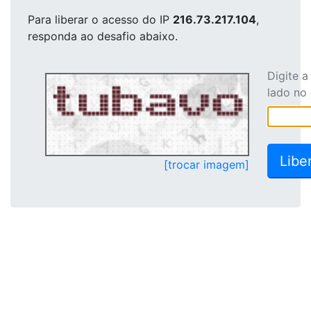
Para liberar o acesso
do IP
216.73.217.104
,
responda ao desafio abaixo.
Digite 
lado no
[trocar imagem]